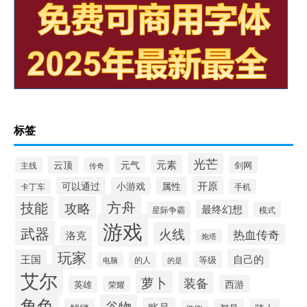
标签
光芒
元素
云顶
元气
剑网
主线
传奇
开原
可以通过
小游戏
属性
卡丁车
手机
方舟
技能
攻略
最终幻想
星际争霸
模式
游戏
武器
火线
热血传奇
洛克
炮塔
玩家
自己的
王国
等级
的人
电脑
的是
艾尔
萝卜
装备
西游
英雄
荣耀
角色
谷物
账号