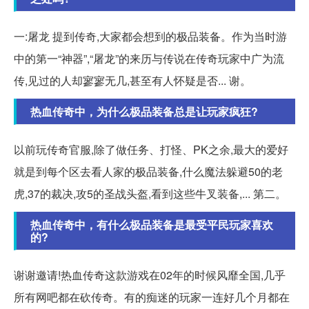
一:屠龙 提到传奇,大家都会想到的极品装备。作为当时游
中的第一“神器”,“屠龙”的来历与传说在传奇玩家中广为流
传,见过的人却寥寥无几,甚至有人怀疑是否... 谢。
热血传奇中，为什么极品装备总是让玩家疯狂?
以前玩传奇官服,除了做任务、打怪、PK之余,最大的爱好
就是到每个区去看人家的极品装备,什么魔法躲避50的老
虎,37的裁决,攻5的圣战头盔,看到这些牛叉装备,... 第二。
热血传奇中，有什么极品装备是最受平民玩家喜欢
的?
谢谢邀请!热血传奇这款游戏在02年的时候风靡全国,几乎
所有网吧都在砍传奇。有的痴迷的玩家一连好几个月都在