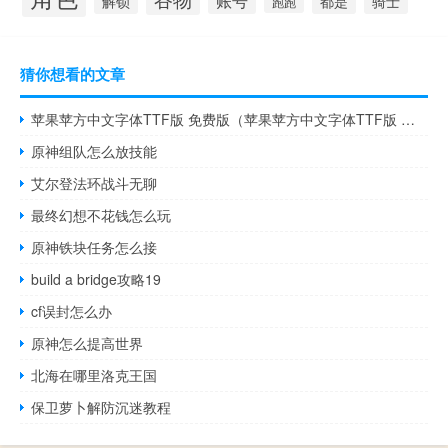
解锁
都是
骑士
跑跑
猜你想看的文章
苹果苹方中文字体TTF版 免费版（苹果苹方中文字体TTF版 免费版功能简介）
原神组队怎么放技能
艾尔登法环战斗无聊
最终幻想不花钱怎么玩
原神铁块任务怎么接
build a bridge攻略19
cf误封怎么办
原神怎么提高世界
北海在哪里洛克王国
保卫萝卜解防沉迷教程