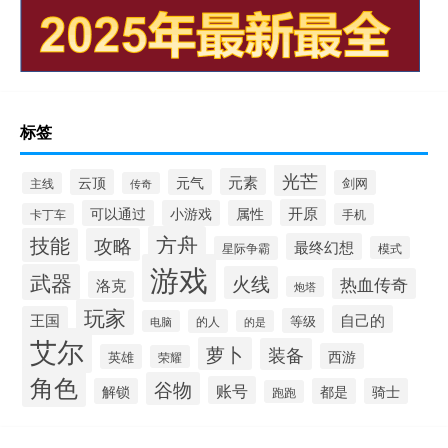
标签
光芒
元素
云顶
元气
剑网
主线
传奇
开原
可以通过
小游戏
属性
卡丁车
手机
方舟
技能
攻略
最终幻想
星际争霸
模式
游戏
武器
火线
热血传奇
洛克
炮塔
玩家
自己的
王国
等级
的人
电脑
的是
艾尔
萝卜
装备
西游
英雄
荣耀
角色
谷物
账号
解锁
都是
骑士
跑跑