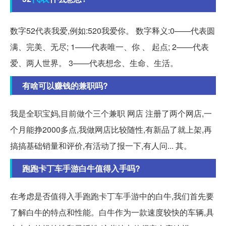
数字52代表我爱,例如:520我爱你。 数字释义:0——代表圆
满、完美、无尽; 1——代表唯一、你 、 起点; 2——代表
爱、两人世界。 3——代表想念、生命、生活。
有啥可以赚钱的兼职吗?
我是全职宝妈,目前做个三个兼职 网店 注册了两个网店,一
个月能挣2000多点,我做网店比较随性,有新品了就上架,再
搞搞基础销量和评价,有活动了报一下,有人问... 其。
跑跑卡丁车手游白牛值得入手吗?
在考虑是否值得入手跑跑卡丁车手游中的白牛,我们首先要
了解白牛的特点和性能。白牛作为一款速度较快的车辆,具