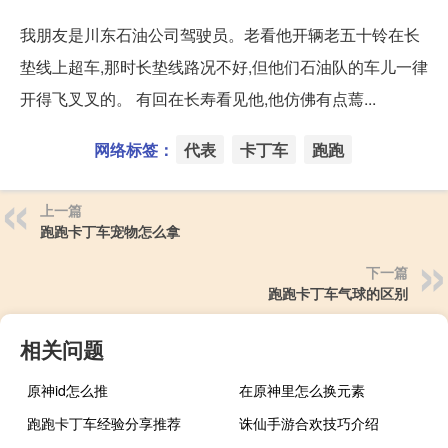
我朋友是川东石油公司驾驶员。老看他开辆老五十铃在长
垫线上超车,那时长垫线路况不好,但他们石油队的车儿一律
开得飞叉叉的。 有回在长寿看见他,他仿佛有点蔫...
网络标签：
代表
卡丁车
跑跑
上一篇
跑跑卡丁车宠物怎么拿
下一篇
跑跑卡丁车气球的区别
相关问题
原神id怎么推
在原神里怎么换元素
跑跑卡丁车经验分享推荐
诛仙手游合欢技巧介绍