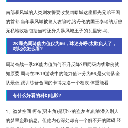
南部暴风城的人类则发誓要收复幽暗城这座原先兄弟王国
的首都,当年暴风城被兽人攻陷时,洛丹伦的国王泰瑞纳斯曾
无私地收容包括当时还身为暴风城王子的瓦里安·乌。
2K曝光周琦能力值仅为66，球迷齐呼:太欺负人了，
对此你怎么看?
周琦奋战一季2K能力值为何不升反降?用同级内线举例就
知原委 周琦在2K19游戏中的能力值评分为66,是火箭队全
队最低,跟训练营合同的卡博克洛一个档次,体重能看...
有什么好看的科幻电影?
1、盗梦空间 柯布(男主角)是职业的盗梦者,能够潜入别人
的梦里盗取信息。但他内心深处却有一个解不开的障碍,经