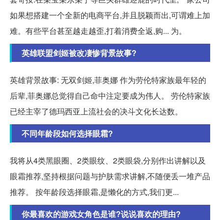
如果想搭建一个全新的电商平台,并且脱颖而出,可谓难上加
难。有些平台甚至越走越歪,打着消费全返,购... 为。
英雄联盟剑姬被改凄惨背景故事?
英雄背景故事: 无双剑姬,菲奥娜 作为劳伦特家族最年轻的
后辈,菲奥娜总觉得自己命中注定要成为伟人。 劳伦特家族
已经主宰了德玛西亚上流社会的决斗文化长达数。
不同年龄段如何选择眼霜?
我将从4类黑眼圈、2类眼纹、2类眼袋,分别作出讲解以及
眼霜推荐,坚持根据问题与护肤需求讲解,不随便丢一堆产品
推荐。 按年龄段选择眼霜,是懒化的方式,我们更...
你最喜欢的游戏女角色是谁?说说喜欢的理由?