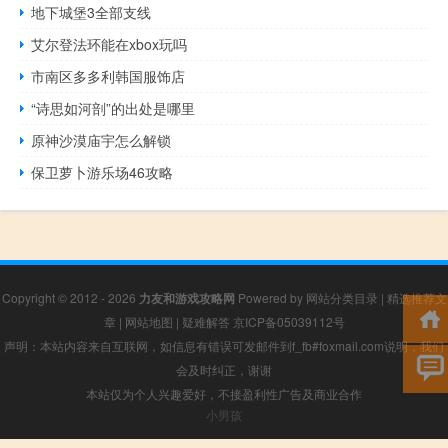
地下城堡3全部支线
艾尔登法环能在xbox玩吗
市南区多多利韩国服饰店
“诗思如河剖”的出处是哪里
原神沙漠庙宇怎么解锁
保卫萝卜游乐场46攻略
Copyright © 2012 - 2026
力友和游戏攻略网
Powered by
网站分类目录
|
精选推荐文
章
|
网站地图
|
疑难解答
京ICP备05039112号
声明：本站内容来自互联网，如信息有错误可发邮件到f_fb#foxmail.com说明，我们
会及时纠正，谢谢
本站仅为个人兴趣爱好，不接盈利性广告及商业合作
小男孩