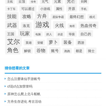
光芒
元素
云顶
元气
剑网
主线
传奇
开原
可以通过
小游戏
属性
卡丁车
手机
方舟
技能
攻略
最终幻想
星际争霸
模式
游戏
武器
火线
热血传奇
洛克
炮塔
玩家
自己的
王国
等级
的人
电脑
的是
艾尔
萝卜
装备
西游
英雄
荣耀
角色
谷物
账号
解锁
都是
骑士
跑跑
猜你想看的文章
怎么注册诛仙手游账号
cf花cf点加荣誉吗
原神怎么爬上北斗船帆
方舟生存进化 考古活动