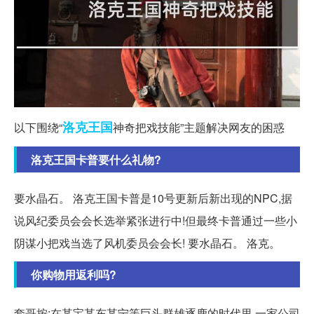
洛克
王国
以下围绕“
神奇把戏技能”主题解决网友的困惑
洛克王国卡普要什么礼物?
要水晶石。 洛克王国卡普是10号更新后新出现的NPC,据
说风纪委员会会长选举紧张进行中!但最终卡普通过一些小
阴谋小把戏当选了风机委员会会长! 要水晶石。 洛克。
你购物用返利吗?
套哥按:在某宝某东某宁等巨头群雄逐鹿的时代里,一家公司