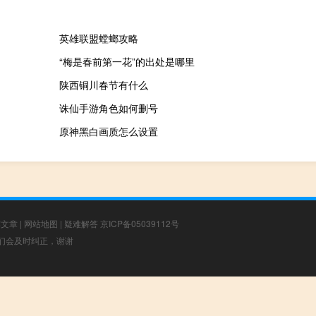
英雄联盟螳螂攻略
“梅是春前第一花”的出处是哪里
陕西铜川春节有什么
诛仙手游角色如何删号
原神黑白画质怎么设置
荐文章
|
网站地图
|
疑难解答
京ICP备05039112号
，我们会及时纠正，谢谢