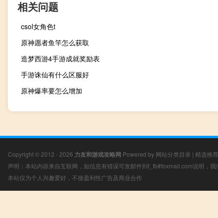
相关问题
csol女角色t
原神愿者鱼竿怎么获取
造梦西游4手游成就奖励表
手游诛仙有什么区服好
原神爆率要怎么增加
Copyright © 2012 - 2026
力友和游戏攻略网
Powered by
网站分类目录
|
精选推
声明：本站内容来自互联网，如信息有错误可发邮件到f_fb#foxmail.com说明
本站仅为个人兴趣爱好，不接盈利性广告及商业合作