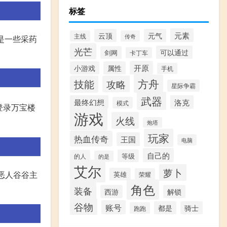
标签
元素
云顶
元气
主线
传奇
是一些采药
光芒
可以通过
剑网
卡丁车
开原
小游戏
属性
手机
方舟
技能
攻略
星际争霸
武器
最终幻想
洛克
模式
登录万宝楼
游戏
火线
炮塔
玩家
热血传奇
王国
电脑
自己的
等级
的人
的是
艾尔
萝卜
恶人谷谷主
英雄
荣耀
角色
装备
西游
解锁
谷物
账号
都是
骑士
跑跑