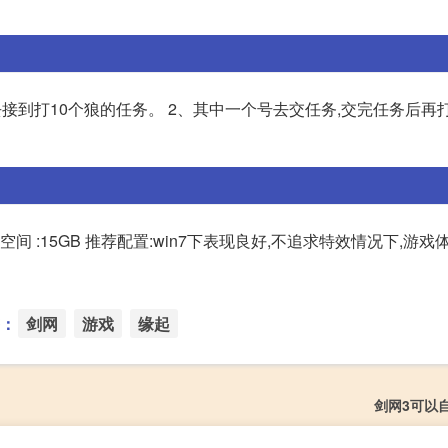
去接到打10个狼的任务。 2、其中一个号去交任务,交完任务后再
600GT 硬盘空间 :15GB 推荐配置:win7下表现良好,不追求特效情况下,
：
剑网
游戏
缘起
剑网3可以