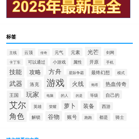
标签
光芒
元素
云顶
元气
剑网
主线
传奇
开原
可以通过
小游戏
属性
卡丁车
手机
方舟
技能
攻略
最终幻想
星际争霸
模式
游戏
武器
火线
热血传奇
洛克
炮塔
玩家
自己的
王国
等级
的人
电脑
的是
艾尔
萝卜
装备
西游
英雄
荣耀
角色
谷物
账号
解锁
都是
骑士
跑跑