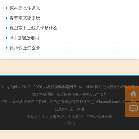
原神怎么传递光
春节南充哪里玩
保卫萝卜主线关卡是什么
cf手游能放烟吗
原神铁匠怎么卡
Copyright © 2012 - 2026
力友和游戏攻略网
Powered by
网站分类目录
|
精选推荐文
章
|
网站地图
|
疑难解答
京ICP备05039112号
声明：本站内容来自互联网，如信息有错误可发邮件到f_fb#foxmail.com说明，我们
会及时纠正，谢谢
本站仅为个人兴趣爱好，不接盈利性广告及商业合作
小男孩