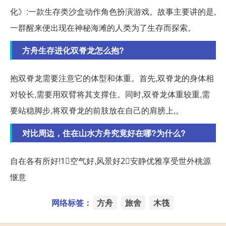
化》:一款生存类沙盒动作角色扮演游戏。故事主要讲的是,
一群醒来便出现在神秘海滩的人类为了生存而探索。
方舟生存进化双脊龙怎么抱?
抱双脊龙需要注意它的体型和体重。首先,双脊龙的身体相
对较长,需要用双臂将其支撑住。同时,双脊龙体重较重,需
要站稳脚步,将双脊龙的前肢放在自己的肩膀上,。
对比周边，住在山水方舟究竟好在哪?为什么?
自在各有所好!1⃣空气好,风景好2⃣安静优雅享受世外桃源
惬意
网络标签：
方舟
旅舍
木筏