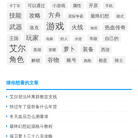
开原
可以通过
小游戏
属性
卡丁车
手机
方舟
技能
攻略
最终幻想
星际争霸
模式
游戏
武器
火线
热血传奇
洛克
炮塔
玩家
自己的
王国
等级
的人
电脑
的是
艾尔
萝卜
装备
西游
英雄
荣耀
角色
谷物
账号
解锁
都是
骑士
跑跑
猜你想看的文章
艾尔登法环离群教堂支线
快过年了提前备什么年货
冬天血压怎么测量准
最终幻想起源格斗教程
保卫萝卜三十八关攻略