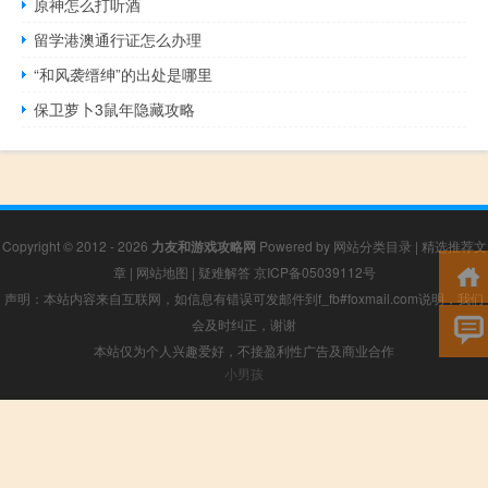
原神怎么打听酒
留学港澳通行证怎么办理
“和风袭缙绅”的出处是哪里
保卫萝卜3鼠年隐藏攻略
Copyright © 2012 - 2026
力友和游戏攻略网
Powered by
网站分类目录
|
精选推荐文
章
|
网站地图
|
疑难解答
京ICP备05039112号
声明：本站内容来自互联网，如信息有错误可发邮件到f_fb#foxmail.com说明，我们
会及时纠正，谢谢
本站仅为个人兴趣爱好，不接盈利性广告及商业合作
小男孩