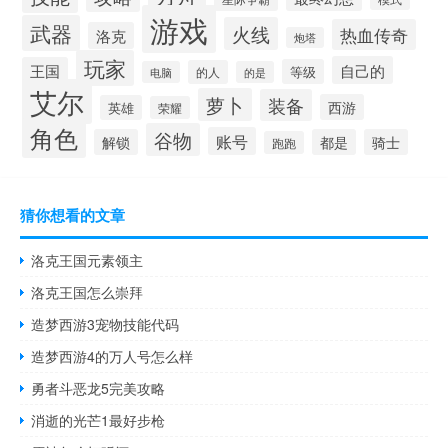
游戏
武器
火线
热血传奇
洛克
炮塔
玩家
自己的
王国
等级
的人
电脑
的是
艾尔
萝卜
装备
西游
英雄
荣耀
角色
谷物
账号
解锁
都是
骑士
跑跑
猜你想看的文章
洛克王国元素领主
洛克王国怎么崇拜
造梦西游3宠物技能代码
造梦西游4的万人号怎么样
勇者斗恶龙5完美攻略
消逝的光芒1最好步枪