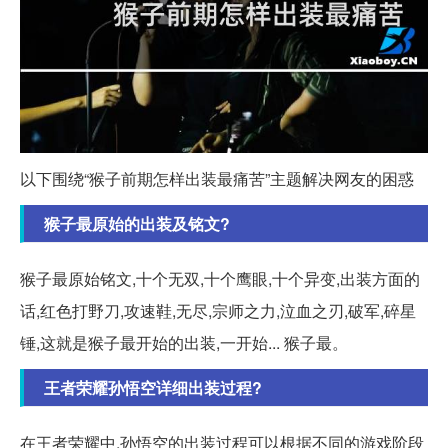
以下围绕“猴子前期怎样出装最痛苦”主题解决网友的困惑
猴子最原始的出装及铭文?
猴子最原始铭文,十个无双,十个鹰眼,十个异变,出装方面的
话,红色打野刀,攻速鞋,无尽,宗师之力,泣血之刃,破军,碎星
锤,这就是猴子最开始的出装,一开始... 猴子最。
王者荣耀孙悟空详细出装过程?
在王者荣耀中,孙悟空的出装过程可以根据不同的游戏阶段