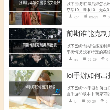
以下围绕“狂暴后羿怎么出
夺萃10、鹰眼10、无双3
kbh
03-29
0
前期谁能克制
以下围绕“前期谁能克制
平衡情况,没有特定的英雄
rrs
03-29
0
lol手游如何
以下围绕“lol手游如何
盟手游50版本中,玩家可以
lol
03-29
0