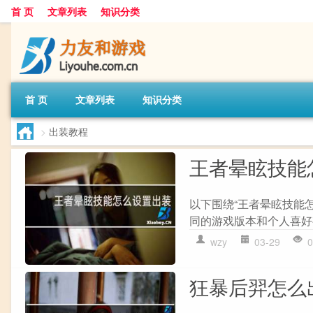
首 页
文章列表
知识分类
首 页
文章列表
知识分类
>
出装教程
王者晕眩技能
以下围绕“王者晕眩技能
同的游戏版本和个人喜好有
wzy
03-29
0
狂暴后羿怎么