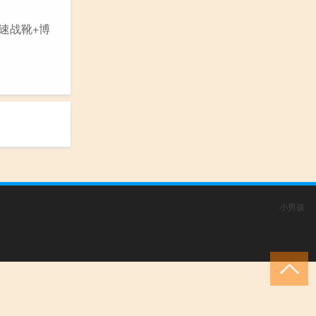
速战靴+博
小男孩