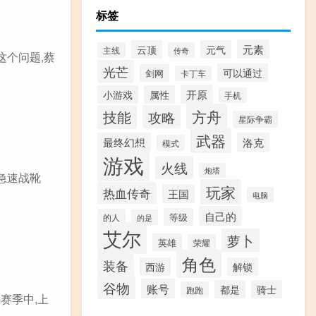
标签
元素
云顶
元气
主线
传奇
这个问题,蔡
光芒
可以通过
剑网
卡丁车
开原
小游戏
属性
手机
方舟
技能
攻略
星际争霸
武器
最终幻想
洛克
模式
游戏
火线
炮塔
急速战靴
玩家
热血传奇
王国
电脑
自己的
等级
的人
的是
艾尔
萝卜
英雄
荣耀
角色
装备
西游
解锁
谷物
账号
都是
骑士
跑跑
赛季中,上