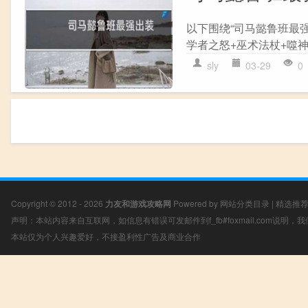
以下围绕“司马懿鲁班最强
学者之怒+巫术法杖+噬神之
sly
03-29
0
Copyright © 2012 - 2026
力友和游戏攻略网
Powered by
网站分类目录
|
精选推
声明：本站内容来自互联网，如信息有错误可发邮件到f_fb#foxmail.com说明
本站仅为个人兴趣爱好，不接盈利性广告及商业合作