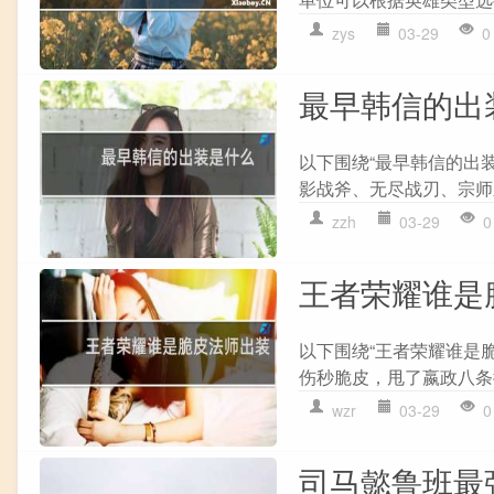
zys
03-29
0
最早韩信的出
以下围绕“最早韩信的出装
影战斧、无尽战刃、宗师之
zzh
03-29
0
王者荣耀谁是
以下围绕“王者荣耀谁是脆
伤秒脆皮，甩了嬴政八条街!
wzr
03-29
0
司马懿鲁班最