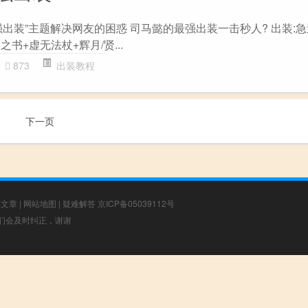
出装”主题解决网友的困惑 司马懿的最强出装一击秒人? 出装:急
书+虚无法杖+辉月/贤...
873
出装教程
下一页
荐文章
|
网站地图
|
疑难解答
京ICP备05039112号
，我们会及时纠正，谢谢