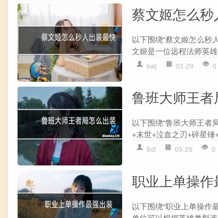
蔡文姬怎么秒
以下围绕“蔡文姬怎么秒人
文姬是一位远程法师英雄,
bwj
03-29
0
鲁班大师王者
以下围绕“鲁班大师王者
+末世+泣血之刃+碎星锤+
lbd
03-29
0
职业上单操作
以下围绕“职业上单操作最
单位可以根据英雄类型选择