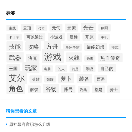
标签
光芒
元素
云顶
元气
剑网
主线
传奇
开原
可以通过
小游戏
属性
卡丁车
手机
方舟
技能
攻略
最终幻想
星际争霸
模式
游戏
武器
火线
热血传奇
洛克
炮塔
玩家
自己的
王国
等级
的人
电脑
的是
艾尔
萝卜
装备
西游
英雄
荣耀
角色
谷物
账号
解锁
都是
骑士
跑跑
猜你想看的文章
原神幕府官职怎么升级