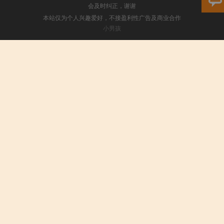
会及时纠正，谢谢
本站仅为个人兴趣爱好，不接盈利性广告及商业合作
小男孩