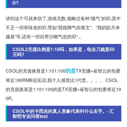
D?
讲到这个可就来劲了,游戏无数,领略过各种“骚气”的ID,其中
不乏一些有味道的ID,譬如“我德脚气你莱文”、“我的皎月来
越臭”等,还有一些自带沙雕气息的ID“...
CSOL2充值比例是1:10吗，如果是，电击刀就是50
元吗?
的是
CSOL的充值换算是1:101:100
TX安娜+崔智云的包要
将近190RMB说实话,我个人感觉比1代贵。。。。 CSOL
的充值换算是1:101:100的是TX安娜+崔智云的包要将近19
0R。
CSOL中的卡西杰的真人形象代表叫什么名字。- 汇
财吧专业问答test