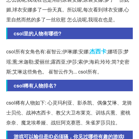
媚,球衣安娜多了一份天真。所以呢,每次看到球衣安娜,心
里自然而然的多了一丝欣慰 怎么说呢,我现在也是。
csol里的人物有哪些?
杰西卡
csol所有女角色有:崔智云;伊琳娜;安娜;
;娜塔莎;梦
瑶;熏;米迦勒;爱丽丝;露西亚;伊莎;索伊;海莉;玲玲;简?史密
斯;艾琳这些角色。 崔智云作为... csol所有。
csol稀有人物排名?
csol稀有人物如下: 心灵玛利亚、影杀凯、偶像艾琳、龙骑
士贝伦、战神杰西卡、教父大卫布莱克、训练兵熏、蜜桃
奈奈、魔龙埃希娅、战狂阿克赛恩、朱雀罗莎贝拉。
游戏可以输但是ID必须骚，你见过哪些有趣的游戏I