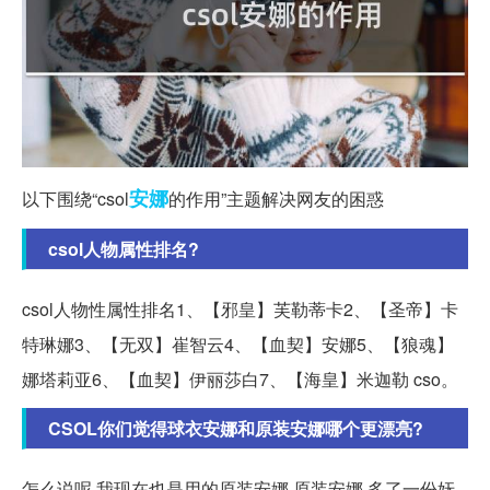
安娜
以下围绕“csol
的作用”主题解决网友的困惑
csol人物属性排名?
csol人物性属性排名1、【邪皇】芙勒蒂卡2、【圣帝】卡
特琳娜3、【无双】崔智云4、【血契】安娜5、【狼魂】
娜塔莉亚6、【血契】伊丽莎白7、【海皇】米迦勒 cso。
CSOL你们觉得球衣安娜和原装安娜哪个更漂亮?
怎么说呢,我现在也是用的原装安娜,原装安娜,多了一份妩