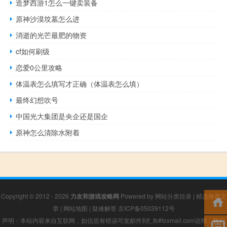
造梦西游1怎么一键卖装备
原神沙漠坟墓怎么进
消逝的光芒最肥的物资
cf如何刷级
恋爱0公里攻略
体温表怎么填写才正确（体温表怎么填）
最终幻想吹号
中国光大集团是央企还是国企
原神怎么清除水附着
Copyright © 2012 - 2026
力友和游戏攻略网
Powered by
网站分类目录
|
精选推荐文
章
|
网站地图
|
疑难解答
京ICP备05039112号
声明：本站内容来自互联网，如信息有错误可发邮件到f_fb#foxmail.com说明，我们