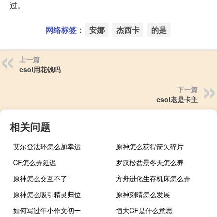
过。
网络标签：
安娜
杰西卡
的是
上一篇
csol用花钱吗
下一篇
csol老是卡主
相关问题
艾尔登法环怎么加幸运
原神怎么获得箭矢碎片
CF怎么弄延迟
罗汉松盆景冬天怎么养
原神怎么交互不了
方舟进化生存机床怎么弄
原神怎么吸引精灵归位
原神刻晴怎么发展
如何写过年小作文初一
恒大CF是什么意思