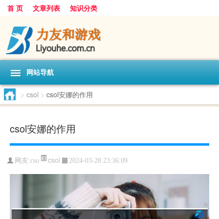
首 页
文章列表
知识分类
网站导航
>
csol
>
csol安娜的作用
csol安娜的作用
csol
网友:
cso
2024-03-28 23:36:09