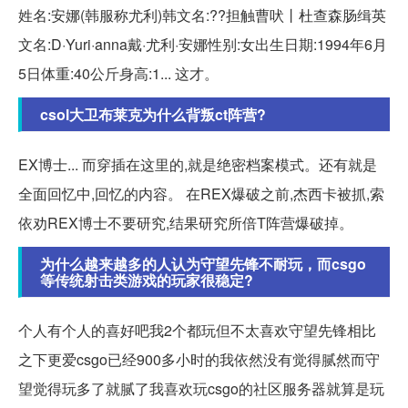
姓名:安娜(韩服称尤利)韩文名:??担触曹吠丨杜查森肠缉英
文名:D·Yuri·anna戴·尤利·安娜性别:女出生日期:1994年6月
5日体重:40公斤身高:1... 这才。
csol大卫布莱克为什么背叛ct阵营?
EX博士... 而穿插在这里的,就是绝密档案模式。还有就是
全面回忆中,回忆的内容。 在REX爆破之前,杰西卡被抓,索
依劝REX博士不要研究,结果研究所倍T阵营爆破掉。
为什么越来越多的人认为守望先锋不耐玩，而csgo
等传统射击类游戏的玩家很稳定?
个人有个人的喜好吧我2个都玩但不太喜欢守望先锋相比
之下更爱csgo已经900多小时的我依然没有觉得腻然而守
望觉得玩多了就腻了我喜欢玩csgo的社区服务器就算是玩