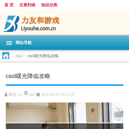
首 页
文章列表
知识分类
网站导航
>
csol
>
csol曙光降临攻略
csol曙光降临攻略
csol
网友:
cso
2024-03-28 20:52:07