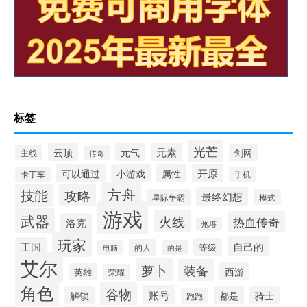
标签
光芒
元素
云顶
元气
剑网
主线
传奇
开原
可以通过
小游戏
属性
卡丁车
手机
方舟
技能
攻略
最终幻想
星际争霸
模式
游戏
武器
火线
热血传奇
洛克
炮塔
玩家
自己的
王国
等级
的人
电脑
的是
艾尔
萝卜
装备
西游
英雄
荣耀
角色
谷物
账号
解锁
都是
骑士
跑跑