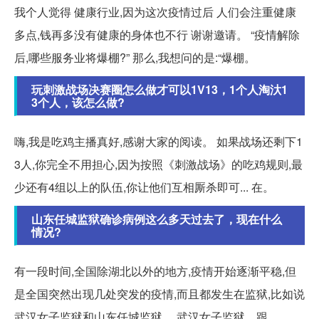
我个人觉得 健康行业,因为这次疫情过后 人们会注重健康
多点,钱再多没有健康的身体也不行 谢谢邀请。 “疫情解除
后,哪些服务业将爆棚?” 那么,我想问的是:“爆棚。
玩刺激战场决赛圈怎么做才可以1V13，1个人淘汏1
3个人，该怎么做?
嗨,我是吃鸡主播真好,感谢大家的阅读。 如果战场还剩下1
3人,你完全不用担心,因为按照《刺激战场》的吃鸡规则,最
少还有4组以上的队伍,你让他们互相厮杀即可... 在。
山东任城监狱确诊病例这么多天过去了，现在什么
情况?
有一段时间,全国除湖北以外的地方,疫情开始逐渐平稳,但
是全国突然出现几处突发的疫情,而且都发生在监狱,比如说
武汉女子监狱和山东任城监狱。 武汉女子监狱... 跟。