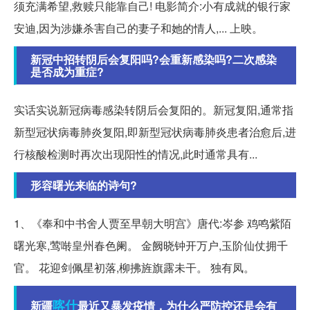
须充满希望,救赎只能靠自己! 电影简介:小有成就的银行家
安迪,因为涉嫌杀害自己的妻子和她的情人,... 上映。
新冠中招转阴后会复阳吗?会重新感染吗?二次感染
是否成为重症?
实话实说新冠病毒感染转阴后会复阳的。新冠复阳,通常指
新型冠状病毒肺炎复阳,即新型冠状病毒肺炎患者治愈后,进
行核酸检测时再次出现阳性的情况,此时通常具有...
形容曙光来临的诗句?
1、《奉和中书舍人贾至早朝大明宫》唐代:岑参 鸡鸣紫陌
曙光寒,莺啭皇州春色阑。 金阙晓钟开万户,玉阶仙仗拥千
官。 花迎剑佩星初落,柳拂旌旗露未干。 独有凤。
喀什
新疆
最近又暴发疫情，为什么严防控还是会有