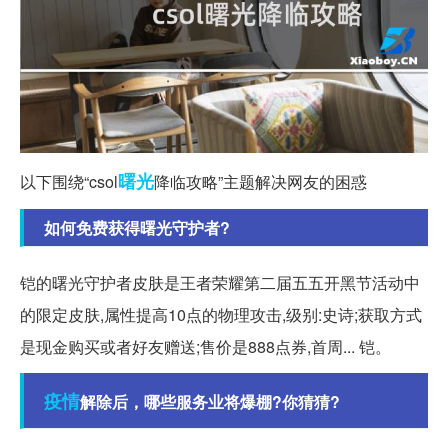
曙光
以下围绕“csol
降临攻略”主题解决网友的困惑
如何免费获得曙光守护者?
铠的曙光守护者皮肤是王者荣耀第二届五五开黑节活动中
的限定皮肤,属性提高10点的物理攻击,级别:史诗;获取方式
是现金购买或者好友赠送;售价是888点券,首周... 铠。
疫情
解除后，哪些服务业将爆棚?你猜猜?