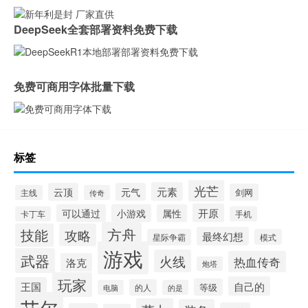
DeepSeek全套部署资料免费下载
免费可商用字体批量下载
标签
光芒
元素
云顶
元气
剑网
主线
传奇
开原
可以通过
小游戏
属性
卡丁车
手机
方舟
技能
攻略
最终幻想
星际争霸
模式
游戏
武器
火线
热血传奇
洛克
炮塔
玩家
自己的
王国
等级
的人
电脑
的是
艾尔