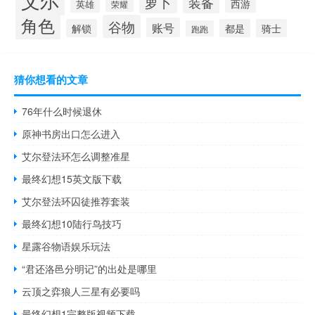
萝卜
装备
西游
英雄
荣耀
角色
谷物
账号
解锁
都是
骑士
跑跑
猜你想看的文章
76年什么时候退休
原神书房出口怎么进入
艾尔登法环怎么调整准星
最终幻想15英文版下载
艾尔登法环囚徒推荐套装
最终幻想10陆行鸟技巧
星露谷物语娱乐玩法
“君还洛邑分明记”的出处是哪里
云顶之弈狼人三星有必要吗
最终幻想1完整版视频下载