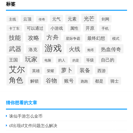
标签
光芒
元素
云顶
元气
剑网
主线
传奇
开原
可以通过
小游戏
属性
卡丁车
手机
方舟
技能
攻略
最终幻想
星际争霸
模式
游戏
武器
火线
热血传奇
洛克
炮塔
玩家
自己的
王国
等级
的人
电脑
的是
艾尔
萝卜
装备
西游
英雄
荣耀
角色
谷物
账号
解锁
都是
骑士
跑跑
猜你想看的文章
诛仙手游怎么金币
cf出现cf文件问题怎么解决