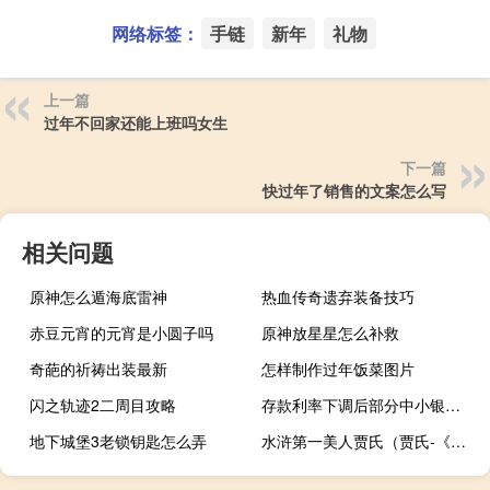
网络标签：
手链
新年
礼物
上一篇
过年不回家还能上班吗女生
下一篇
快过年了销售的文案怎么写
相关问题
原神怎么遁海底雷神
热血传奇遗弃装备技巧
赤豆元宵的元宵是小圆子吗
原神放星星怎么补救
奇葩的祈祷出装最新
怎样制作过年饭菜图片
闪之轨迹2二周目攻略
存款利率下调后部分中小银行“冒尖” 有村镇银行5年期利率最高可达3.85%
地下城堡3老锁钥匙怎么弄
水浒第一美人贾氏（贾氏-《水浒传》中的人物简介）