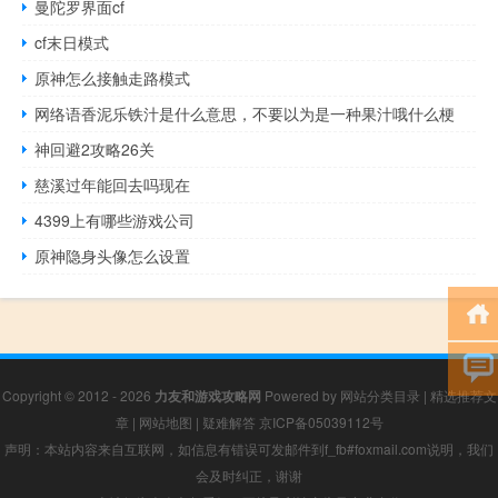
曼陀罗界面cf
cf末日模式
原神怎么接触走路模式
网络语香泥乐铁汁是什么意思，不要以为是一种果汁哦什么梗
神回避2攻略26关
慈溪过年能回去吗现在
4399上有哪些游戏公司
原神隐身头像怎么设置
Copyright © 2012 - 2026
力友和游戏攻略网
Powered by
网站分类目录
|
精选推荐文
章
|
网站地图
|
疑难解答
京ICP备05039112号
声明：本站内容来自互联网，如信息有错误可发邮件到f_fb#foxmail.com说明，我们
会及时纠正，谢谢