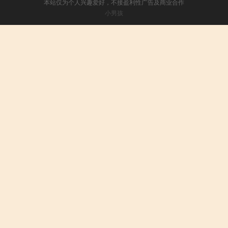
本站仅为个人兴趣爱好，不接盈利性广告及商业合作
小男孩