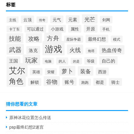
标签
光芒
元素
云顶
元气
剑网
主线
传奇
开原
可以通过
小游戏
属性
卡丁车
手机
方舟
技能
攻略
最终幻想
星际争霸
模式
游戏
武器
火线
热血传奇
洛克
炮塔
玩家
自己的
王国
等级
的人
电脑
的是
艾尔
萝卜
装备
西游
英雄
荣耀
角色
谷物
账号
解锁
都是
骑士
跑跑
猜你想看的文章
原神冰花位置怎么传送
psp最终幻想2迷宫