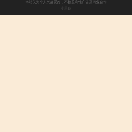
本站仅为个人兴趣爱好，不接盈利性广告及商业合作
小男孩