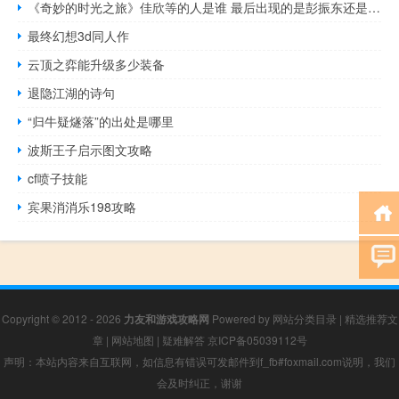
《奇妙的时光之旅》佳欣等的人是谁 最后出现的是彭振东还是韩若飞
最终幻想3d同人作
云顶之弈能升级多少装备
退隐江湖的诗句
“归牛疑燧落”的出处是哪里
波斯王子启示图文攻略
cf喷子技能
宾果消消乐198攻略
Copyright © 2012 - 2026
力友和游戏攻略网
Powered by
网站分类目录
|
精选推荐文
章
|
网站地图
|
疑难解答
京ICP备05039112号
声明：本站内容来自互联网，如信息有错误可发邮件到f_fb#foxmail.com说明，我们
会及时纠正，谢谢