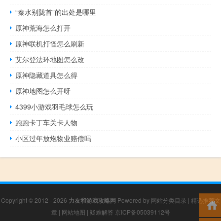
“秦水别陇首”的出处是哪里
原神荒海怎么打开
原神联机打怪怎么刷新
艾尔登法环地图怎么改
原神隐藏道具怎么得
原神地图怎么开呀
4399小游戏羽毛球怎么玩
跑跑卡丁车关卡人物
小区过年放炮物业赔偿吗
Copyright © 2012 - 2026
力友和游戏攻略网
Powered by
网站分类目录
|
精选推荐文
章
|
网站地图
|
疑难解答
京ICP备05039112号