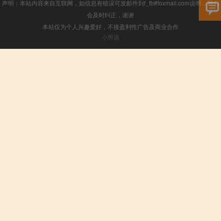
声明：本站内容来自互联网，如信息有错误可发邮件到f_fb#foxmail.com说明，我们
会及时纠正，谢谢
本站仅为个人兴趣爱好，不接盈利性广告及商业合作
小男孩