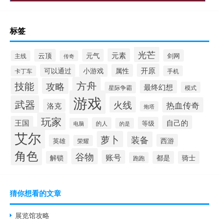
标签
光芒
元素
云顶
元气
剑网
主线
传奇
开原
可以通过
小游戏
属性
卡丁车
手机
方舟
技能
攻略
最终幻想
星际争霸
模式
游戏
武器
火线
热血传奇
洛克
炮塔
玩家
自己的
王国
等级
的人
电脑
的是
艾尔
萝卜
装备
西游
英雄
荣耀
角色
谷物
账号
解锁
都是
骑士
跑跑
猜你想看的文章
展览馆攻略