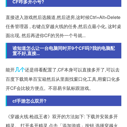
CF咋多开小号?
直接进入游戏然后选频道,然后进房,这时候Ctrl+Alt+Delete
任务管理器 , 右键点穿越火线的任务,然后点最小化, 这时桌
面出现, 然后再进你CF的另外一个号就...
谁知道怎么让一台电脑同时开9个CF吗?我的电脑配
置不好,直接...
几个
能开
还是得看配置了,CF本身可以直接多开了,可以去
百度下载简单百宝箱然后从里面找窗口化工具,用窗口化多
开CF会比较方便点。不容易卡鼠标跟游戏。
cf手游怎么双开?
《穿越火线:枪战王者》双开的方法如下: 下载并安装多开
精灵。 打开多开精灵,点击「添加游戏」按钮,选择穿越火