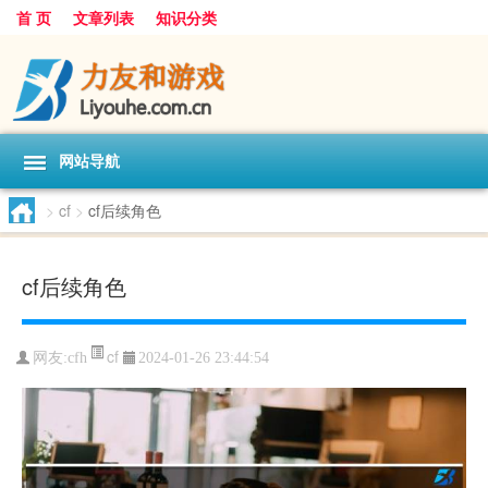
首 页
文章列表
知识分类
网站导航
>
cf
>
cf后续角色
cf后续角色
cf
网友:
cfh
2024-01-26 23:44:54