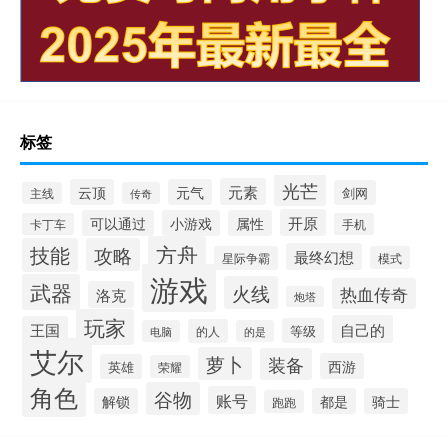
标签
光芒
元素
云顶
元气
剑网
主线
传奇
开原
可以通过
小游戏
属性
卡丁车
手机
方舟
技能
攻略
最终幻想
星际争霸
模式
游戏
武器
火线
热血传奇
洛克
炮塔
玩家
自己的
王国
等级
的人
电脑
的是
艾尔
萝卜
装备
西游
英雄
荣耀
角色
谷物
账号
解锁
都是
骑士
跑跑