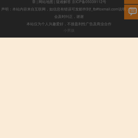
章
|
网站地图
|
疑难解答
京ICP备05039112号
声明：本站内容来自互联网，如信息有错误可发邮件到f_fb#foxmail.com说明，我们
会及时纠正，谢谢
本站仅为个人兴趣爱好，不接盈利性广告及商业合作
小男孩