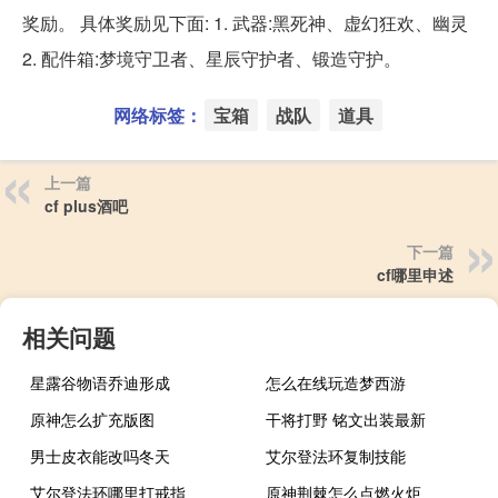
奖励。 具体奖励见下面: 1. 武器:黑死神、虚幻狂欢、幽灵
2. 配件箱:梦境守卫者、星辰守护者、锻造守护。
网络标签：
宝箱
战队
道具
上一篇
cf plus酒吧
下一篇
cf哪里申述
相关问题
星露谷物语乔迪形成
怎么在线玩造梦西游
原神怎么扩充版图
干将打野 铭文出装最新
男士皮衣能改吗冬天
艾尔登法环复制技能
艾尔登法环哪里打戒指
原神荆棘怎么点燃火炬