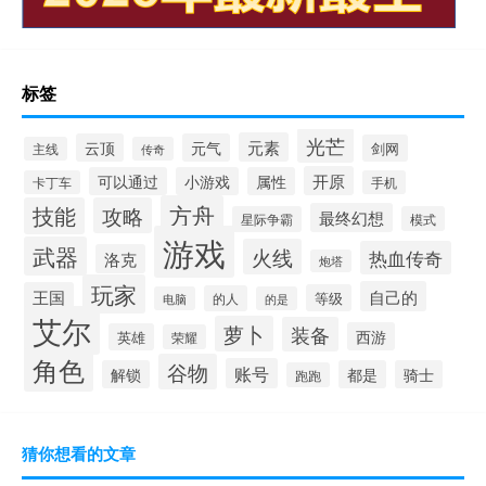
标签
光芒
元素
云顶
元气
剑网
主线
传奇
开原
可以通过
小游戏
属性
卡丁车
手机
方舟
技能
攻略
最终幻想
星际争霸
模式
游戏
武器
火线
热血传奇
洛克
炮塔
玩家
自己的
王国
等级
的人
电脑
的是
艾尔
萝卜
装备
西游
英雄
荣耀
角色
谷物
账号
解锁
都是
骑士
跑跑
猜你想看的文章