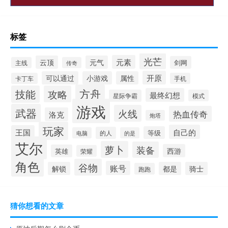
标签
光芒
元素
云顶
元气
剑网
主线
传奇
开原
可以通过
小游戏
属性
卡丁车
手机
方舟
技能
攻略
最终幻想
星际争霸
模式
游戏
武器
火线
热血传奇
洛克
炮塔
玩家
自己的
王国
等级
的人
电脑
的是
艾尔
萝卜
装备
西游
英雄
荣耀
角色
谷物
账号
解锁
都是
骑士
跑跑
猜你想看的文章