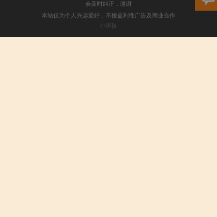
会及时纠正，谢谢
本站仅为个人兴趣爱好，不接盈利性广告及商业合作
小男孩