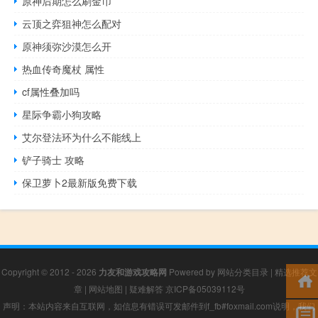
原神后期怎么刷金币
云顶之弈狙神怎么配对
原神须弥沙漠怎么开
热血传奇魔杖 属性
cf属性叠加吗
星际争霸小狗攻略
艾尔登法环为什么不能线上
铲子骑士 攻略
保卫萝卜2最新版免费下载
Copyright © 2012 - 2026
力友和游戏攻略网
Powered by
网站分类目录
|
精选推荐文
章
|
网站地图
|
疑难解答
京ICP备05039112号
声明：本站内容来自互联网，如信息有错误可发邮件到f_fb#foxmail.com说明，我们