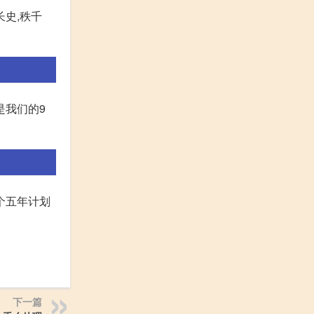
长史,秩千
是我们的9
个五年计划
下一篇