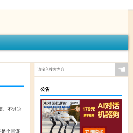
☚
公告
摘。不过这
还是个间谍