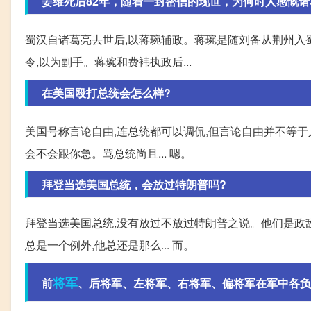
姜维死后82年，随着一封密信的现世，为何时人感慨诸
蜀汉自诸葛亮去世后,以蒋琬辅政。蒋琬是随刘备从荆州入
令,以为副手。蒋琬和费袆执政后...
在美国殴打总统会怎么样?
美国号称言论自由,连总统都可以调侃,但言论自由并不等于
会不会跟你急。骂总统尚且... 嗯。
拜登当选美国总统，会放过特朗普吗?
拜登当选美国总统,没有放过不放过特朗普之说。他们是政敌
总是一个例外,他总还是那么... 而。
将军
前
、后将军、左将军、右将军、偏将军在军中各负