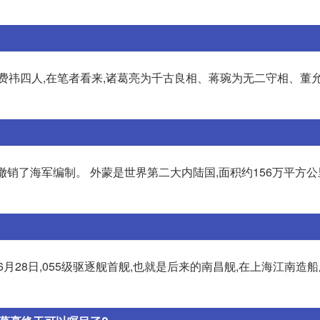
费祎四人,在笔者看来,诸葛亮为千古良相、蒋琬为无二守相、董
就撤销了海军编制。 外蒙是世界第二大内陆国,面积约156万平方公
6月28日,055级驱逐舰首舰,也就是后来的南昌舰,在上海江南造