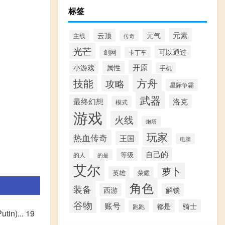
标签
元素
云顶
元气
主线
传奇
光芒
可以通过
剑网
卡丁车
开原
小游戏
属性
手机
方舟
技能
攻略
星际争霸
武器
最终幻想
洛克
模式
游戏
火线
炮塔
玩家
热血传奇
王国
电脑
自己的
等级
的人
的是
艾尔
萝卜
英雄
荣耀
角色
装备
西游
解锁
谷物
账号
都是
骑士
跑跑
n)... 19