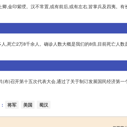
上卿,金印紫绶。汉不常置,或有前后,或有左右,皆掌兵及四夷。有
多人,死亡2万8千余人。确诊人数大概是我们的8倍,目前死亡人数
联共(布)召开第十五次代表大会,通过了关于制订发展国民经济第一
：
将军
美国
蜀汉