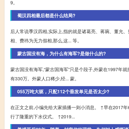
9。
蜀汉四相最后都是什么结局?
后人常说季汉四相,实际上,指的就是诸葛亮、蒋琬、董允、
相、费祎为无力假相,那么,这... 等。
蒙古国没有海，为什么有海军?是做什么的?
蒙古国没有海军,“蒙古国海军”只是个段子,外蒙在1997年
有330万。外蒙人口稀少,经... 蒙。
055万吨大驱，只配112个垂发单元是否太少?
在正文之前,小编先给大家插播一则小消息。 ↑早在2017年
行了隆重的下水仪式。 ↑2019...