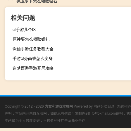
保卫萝卜怎么领取钻石
相关问题
cf手游几个区
原神要怎么领取赠礼
诛仙手游任务教程大全
手游cf孙尚香怎么变身
造梦西游手游开局攻略
Copyright © 2012 - 2026
力友和游戏攻略网
Powered by
网站分类目录
|
精选推
声明：本站内容来自互联网，如信息有错误可发邮件到f_fb#foxmail.com说明
本站仅为个人兴趣爱好，不接盈利性广告及商业合作