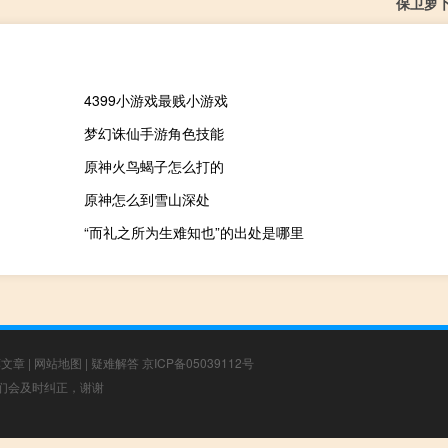
保卫萝
4399小游戏最贱小游戏
梦幻诛仙手游角色技能
原神火鸟蝎子怎么打的
原神怎么到雪山深处
“而礼之所为生难知也”的出处是哪里
荐文章
|
网站地图
|
疑难解答
京ICP备05039112号
，我们会及时纠正，谢谢