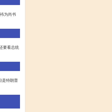
费袆为尚书
,还要看总统
但是特朗普