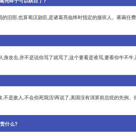
葛亮终于可以瞑目了?
蜀的旧部,也算蜀汉勋臣,是诸葛亮临终时指定的接班人。蒋琬任
人身攻击,并不是说你骂了就骂了,这个要看是谁骂,要看你牛不牛
,不是敌人,不会你死我活!再说了,美国没有清算前总统的先例。
责什么?