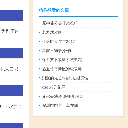
猜你想看的文章
原神蒲公英仔怎么得
允为刚正内
老游戏攻略
什么时候过年2017
星露谷物语操作i
保卫萝卜攻略系统教程
里,人口只
热血传奇新区冲级攻略
消逝的光芒2拉扎勒斯属性
csol老是花屏
艾尔登法环 最多几周目
深圳跑跑卡丁车在哪
船厂下水并举