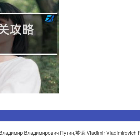
димирович Путин,英语:Vladimir Vladimirovich Puti