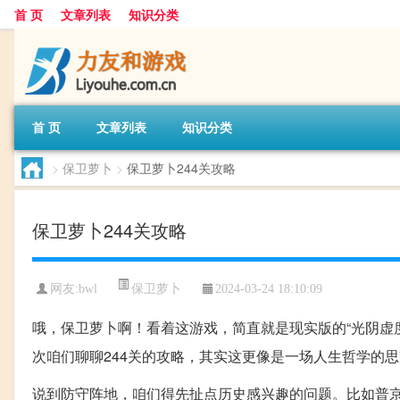
首 页
文章列表
知识分类
首 页
文章列表
知识分类
>
保卫萝卜
>
保卫萝卜244关攻略
保卫萝卜244关攻略
保卫萝卜
网友:
bwl
2024-03-24 18:10:09
哦，保卫萝卜啊！看着这游戏，简直就是现实版的“光阴虚度
次咱们聊聊244关的攻略，其实这更像是一场人生哲学的
说到防守阵地，咱们得先扯点历史感兴趣的问题。比如普