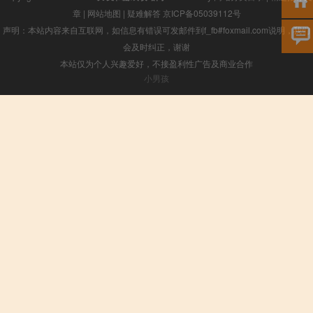
章
|
网站地图
|
疑难解答
京ICP备05039112号
声明：本站内容来自互联网，如信息有错误可发邮件到f_fb#foxmail.com说明，我们
会及时纠正，谢谢
本站仅为个人兴趣爱好，不接盈利性广告及商业合作
小男孩