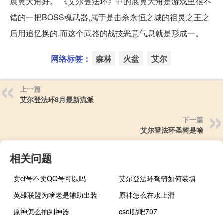
展翼大角好。 《艾尔登法环》中的展翼大角是游戏里很不
错的一把BOSS魂武器,属于是击杀永恒之城的祖灵之王之
后用追忆换的,而这个武器的战技恶意气息就是形成一。
网络标签：
森林
火盆
艾尔
上一篇
艾尔登法环8月最新流派
下一篇
艾尔登法环圣树是啥
相关问题
卖cf号不卖QQ号可以吗
艾尔登法环弩箭如何装填
英雄联盟为啥老是辅助出装
原神怎么在水上滑
原神怎么抽到神器
csol贴吧707