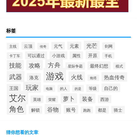
标签
光芒
元素
云顶
元气
剑网
主线
传奇
开原
可以通过
小游戏
属性
卡丁车
手机
方舟
技能
攻略
最终幻想
星际争霸
模式
游戏
武器
火线
热血传奇
洛克
炮塔
玩家
自己的
王国
等级
的人
电脑
的是
艾尔
萝卜
装备
西游
英雄
荣耀
角色
谷物
账号
解锁
都是
骑士
跑跑
猜你想看的文章