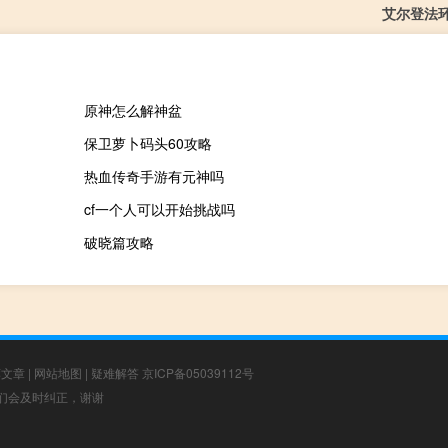
艾尔登法
原神怎么解神盆
保卫萝卜码头60攻略
热血传奇手游有元神吗
cf一个人可以开始挑战吗
破晓篇攻略
荐文章
|
网站地图
|
疑难解答
京ICP备05039112号
，我们会及时纠正，谢谢