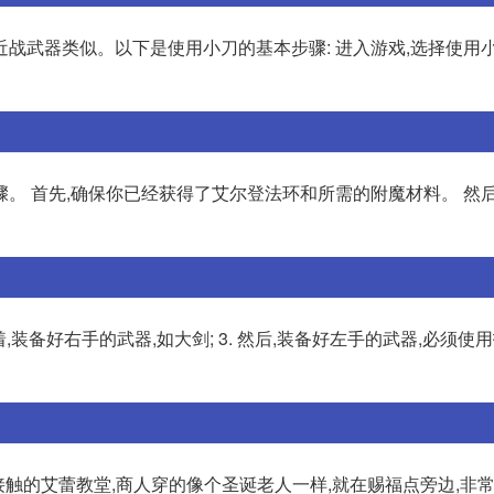
战武器类似。以下是使用小刀的基本步骤: 进入游戏,选择使用
。 首先,确保你已经获得了艾尔登法环和所需的附魔材料。 然后
接着,装备好右手的武器,如大剑; 3. 然后,装备好左手的武器,必须
接触的艾蕾教堂,商人穿的像个圣诞老人一样,就在赐福点旁边,非常