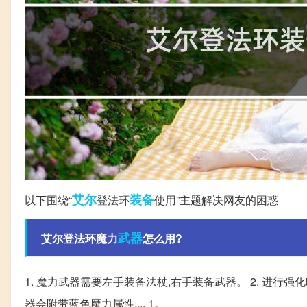
艾尔
装备
以下围绕“
登法环
使用”主题解决网友的困惑
武器
艾尔登法环魔力
怎么用?
1. 魔力武器需要左手装备法杖,右手装备武器。 2. 进行强
器会附带蓝色魔力属性,... 1。