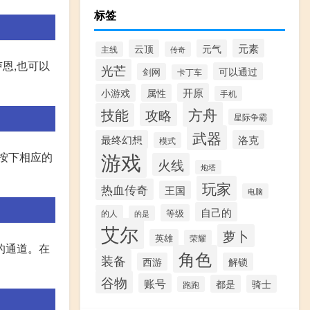
标签
元素
云顶
元气
主线
传奇
恩,也可以
光芒
可以通过
剑网
卡丁车
开原
小游戏
属性
手机
方舟
技能
攻略
星际争霸
武器
最终幻想
洛克
模式
游戏
按下相应的
火线
炮塔
玩家
热血传奇
王国
电脑
自己的
等级
的人
的是
艾尔
萝卜
英雄
荣耀
的通道。在
角色
装备
西游
解锁
谷物
账号
都是
骑士
跑跑