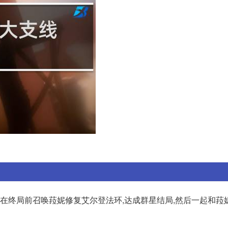
以在终局前召唤菈妮修复艾尔登法环,达成群星结局,然后一起和菈