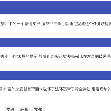
:狂猎》中的一个剧情支线,游戏中主角可以通过完成这个任务获得
“去南门外”破屋的提示,然后直走来到魔法镇南门,在左边的破屋见到
玛丽卡,言外之意就是玛丽卡破坏了法环违背了黄金律法,引发后续
：
支线
环食
艾尔