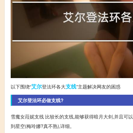
艾尔
支线
以下围绕“
登法环各大
”主题解决网友的困惑
艾尔登法环必做支线?
雪魔女菈妮支线 比较长的支线,能够获得暗月大剑,并且可
到星空(梅玲娜?真不熟),详细。