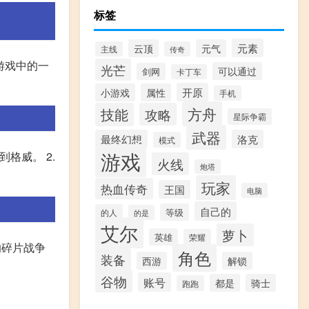
标签
元素
云顶
元气
主线
传奇
游戏中的一
光芒
可以通过
剑网
卡丁车
开原
小游戏
属性
手机
方舟
技能
攻略
星际争霸
武器
最终幻想
洛克
模式
游戏
格威。 2.
火线
炮塔
玩家
热血传奇
王国
电脑
自己的
等级
的人
的是
艾尔
萝卜
英雄
荣耀
的碎片战争
角色
装备
西游
解锁
谷物
账号
都是
骑士
跑跑