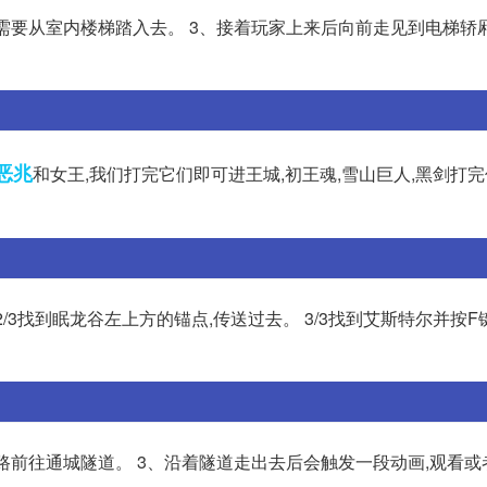
需要从室内楼梯踏入去。 3、接着玩家上来后向前走见到电梯轿厢
恶兆
和女王,我们打完它们即可进王城,初王魂,雪山巨人,黑剑打
2/3找到眠龙谷左上方的锚点,传送过去。 3/3找到艾斯特尔并按
路前往通城隧道。 3、沿着隧道走出去后会触发一段动画,观看或