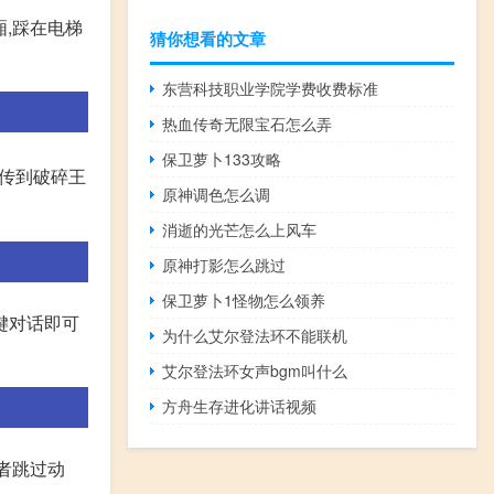
,踩在电梯
猜你想看的文章
东营科技职业学院学费收费标准
热血传奇无限宝石怎么弄
保卫萝卜133攻略
完传到破碎王
原神调色怎么调
消逝的光芒怎么上风车
原神打影怎么跳过
保卫萝卜1怪物怎么领养
F键对话即可
为什么艾尔登法环不能联机
艾尔登法环女声bgm叫什么
方舟生存进化讲话视频
者跳过动