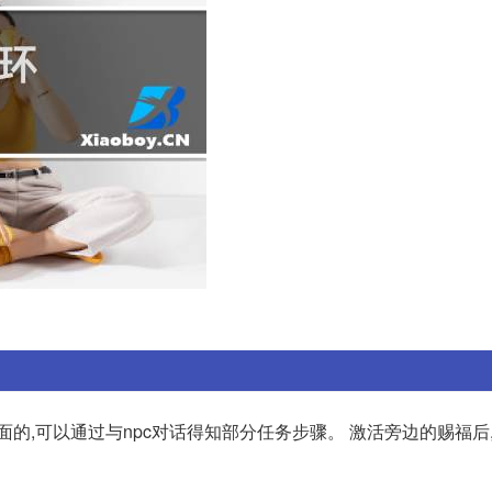
的,可以通过与npc对话得知部分任务步骤。 激活旁边的赐福后