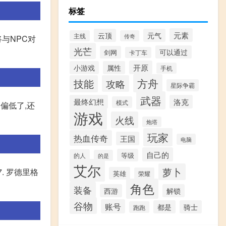
标签
元素
云顶
元气
主线
传奇
与NPC对
光芒
可以通过
剑网
卡丁车
开原
小游戏
属性
手机
方舟
技能
攻略
星际争霸
武器
最终幻想
洛克
模式
偏低了,还
游戏
火线
炮塔
玩家
热血传奇
王国
电脑
自己的
等级
的人
的是
艾尔
萝卜
7. 罗德里格
英雄
荣耀
角色
装备
西游
解锁
谷物
账号
都是
骑士
跑跑