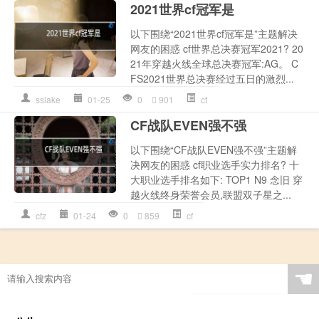
2021世界cf冠军是
以下围绕“2021世界cf冠军是”主题解决
网友的困惑 cf世界总决赛冠军2021? 20
21年穿越火线全球总决赛冠军:AG。 C
FS2021世界总决赛经过五日的激烈...
sslake
01-25
0
901
cf
CF战队EVEN强不强
以下围绕“CF战队EVEN强不强”主题解
决网友的困惑 cf职业选手实力排名? 十
大职业选手排名如下: TOP1 N9 念旧 穿
越火线终身荣誉会员,联盟双子星之...
cfz
01-24
0
859
cf
☚