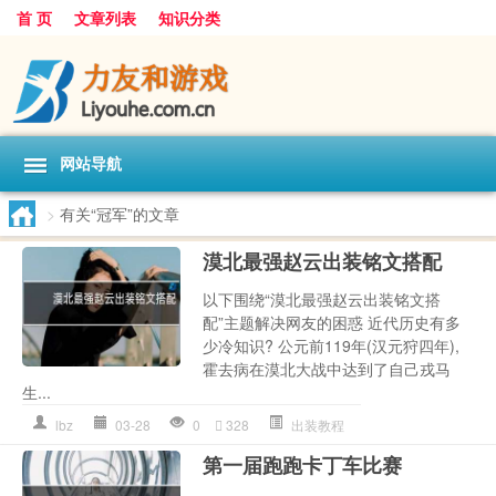
首 页
文章列表
知识分类
网站导航
>
有关“冠军”的文章
漠北最强赵云出装铭文搭配
以下围绕“漠北最强赵云出装铭文搭
配”主题解决网友的困惑 近代历史有多
少冷知识? 公元前119年(汉元狩四年),
霍去病在漠北大战中达到了自己戎马
生...
lbz
03-28
0
328
出装教程
第一届跑跑卡丁车比赛