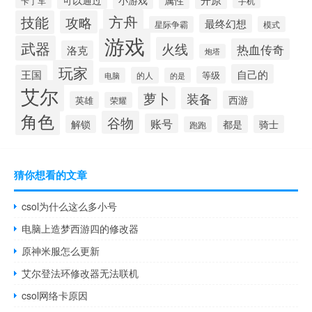
可以通过
小游戏
属性
卡丁车
手机
方舟
技能
攻略
最终幻想
星际争霸
模式
游戏
武器
火线
热血传奇
洛克
炮塔
玩家
自己的
王国
等级
的人
电脑
的是
艾尔
萝卜
装备
西游
英雄
荣耀
角色
谷物
账号
解锁
都是
骑士
跑跑
猜你想看的文章
csol为什么这么多小号
电脑上造梦西游四的修改器
原神米服怎么更新
艾尔登法环修改器无法联机
csol网络卡原因