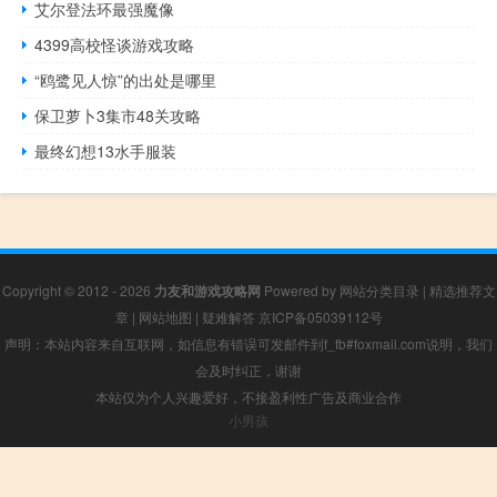
艾尔登法环最强魔像
4399高校怪谈游戏攻略
“鸥鹭见人惊”的出处是哪里
保卫萝卜3集市48关攻略
最终幻想13水手服装
Copyright © 2012 - 2026
力友和游戏攻略网
Powered by
网站分类目录
|
精选推荐文
章
|
网站地图
|
疑难解答
京ICP备05039112号
声明：本站内容来自互联网，如信息有错误可发邮件到f_fb#foxmail.com说明，我们
会及时纠正，谢谢
本站仅为个人兴趣爱好，不接盈利性广告及商业合作
小男孩