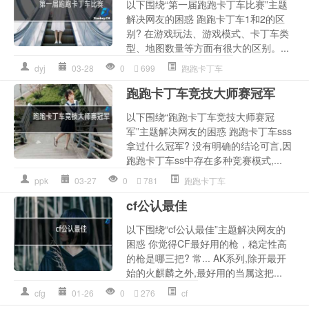
以下围绕“第一届跑跑卡丁车比赛”主题
解决网友的困惑 跑跑卡丁车1和2的区
别? 在游戏玩法、游戏模式、卡丁车类
型、地图数量等方面有很大的区别。...
dyj
03-28
0
699
跑跑卡丁车
跑跑卡丁车竞技大师赛冠军
以下围绕“跑跑卡丁车竞技大师赛冠
军”主题解决网友的困惑 跑跑卡丁车sss
拿过什么冠军? 没有明确的结论可言,因
跑跑卡丁车ss中存在多种竞赛模式,...
ppk
03-27
0
781
跑跑卡丁车
cf公认最佳
以下围绕“cf公认最佳”主题解决网友的
困惑 你觉得CF最好用的枪，稳定性高
的枪是哪三把? 常... AK系列,除开最开
始的火麒麟之外,最好用的当属这把...
cfg
01-26
0
276
cf