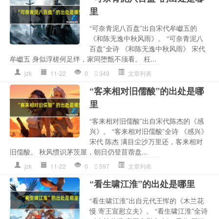
里
“可奈青泥八百盘”出自宋代牟巘五的
《和陈无逸中秋风雨》。 “可奈青泥八
百盘”全诗 《和陈无逸中秋风雨》 宋代
牟巘五 身似浮槎何足绊，家同堕甑不须看。 枉...
jzk
11-22
0
349
文章列表
“客来相对旧儒酸”的出处是哪
里
“客来相对旧儒酸”出自宋代陈杰的《感
兴》。 “客来相对旧儒酸”全诗 《感兴》
宋代 陈杰 满目尘沙万里还，客来相对
旧儒酸。 秋风惯识茅茨屋，朝日仍登苜蓿盘...
jzk
11-22
0
597
文章列表
“看生啸江淮”的出处是哪里
“看生啸江淮”出自元代王恽的《木兰花
慢 寄王宣慰立夫》。 “看生啸江淮”全诗