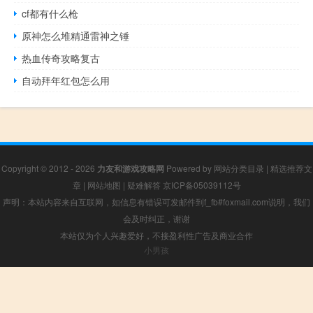
cf都有什么枪
原神怎么堆精通雷神之锤
热血传奇攻略复古
自动拜年红包怎么用
Copyright © 2012 - 2026
力友和游戏攻略网
Powered by
网站分类目录
|
精选推荐文
章
|
网站地图
|
疑难解答
京ICP备05039112号
声明：本站内容来自互联网，如信息有错误可发邮件到f_fb#foxmail.com说明，我们
会及时纠正，谢谢
本站仅为个人兴趣爱好，不接盈利性广告及商业合作
小男孩