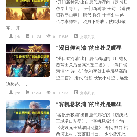
“开门新树绿”出自唐代许浑的《送僧归
敬亭山寺》。 “开门新树绿”全诗 《送僧
归敬亭山寺》 唐代 许浑 十年剑中路，
传尽本师经。 晓月下黔峡，秋风归敬
亭。 开...
jzk
11-24
0
846
文章列表
“渴日候河清”的出处是哪里
“渴日候河清”出自唐代钱起的《广德初
銮驾出关后登高愁望二首》。 “渴日候
河清”全诗 《广德初銮驾出关后登高愁
望二首》 唐代 钱起 长安不可望，远处
边愁起。...
jzk
11-24
0
504
文章列表
“客帆悬极浦”的出处是哪里
“客帆悬极浦”出自唐代郑谷的《访姨兄
王斌渭口别墅》。 “客帆悬极浦”全诗
《访姨兄王斌渭口别墅》 唐代 郑谷 枯
桑河上村，寥落旧田园。 少小曾来此，