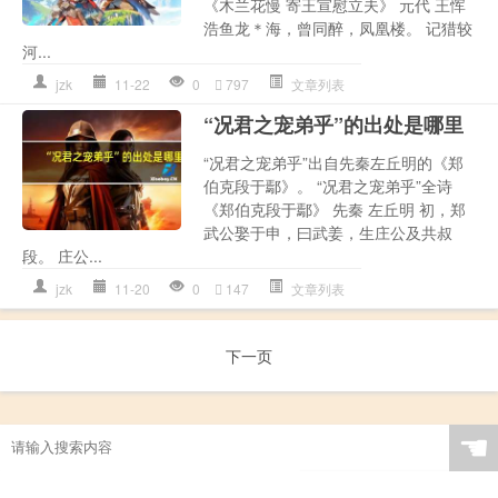
《木兰花慢 寄王宣慰立夫》 元代 王恽
浩鱼龙＊海，曾同醉，凤凰楼。 记猎较
河...
jzk
11-22
0
797
文章列表
“况君之宠弟乎”的出处是哪里
“况君之宠弟乎”出自先秦左丘明的《郑
伯克段于鄢》。 “况君之宠弟乎”全诗
《郑伯克段于鄢》 先秦 左丘明 初，郑
武公娶于申，曰武姜，生庄公及共叔
段。 庄公...
jzk
11-20
0
147
文章列表
下一页
☚