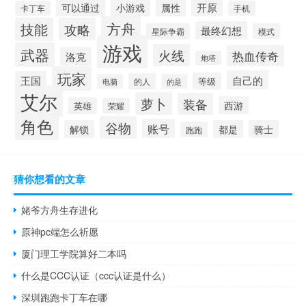
开原
可以通过
小游戏
属性
卡丁车
手机
方舟
技能
攻略
最终幻想
星际争霸
模式
游戏
武器
火线
热血传奇
洛克
炮塔
玩家
自己的
王国
等级
的人
电脑
的是
艾尔
萝卜
装备
西游
英雄
荣耀
角色
谷物
账号
解锁
都是
骑士
跑跑
猜你想看的文章
姥爷方舟生存进化
原神pc端怎么祈愿
厦门理工学院算好二本吗
什么是CCC认证（ccc认证是什么）
深圳跑跑卡丁车在哪