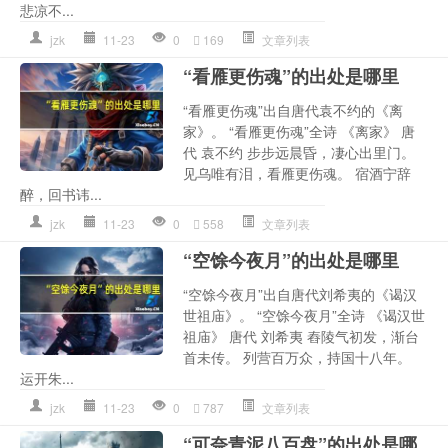
悲凉不...
jzk
11-23
0
169
文章列表
“看雁更伤魂”的出处是哪里
“看雁更伤魂”出自唐代袁不约的《离
家》。 “看雁更伤魂”全诗 《离家》 唐
代 袁不约 步步远晨昏，凄心出里门。
见乌唯有泪，看雁更伤魂。 宿酒宁辞
醉，回书讳...
jzk
11-23
0
558
文章列表
“空馀今夜月”的出处是哪里
“空馀今夜月”出自唐代刘希夷的《谒汉
世祖庙》。 “空馀今夜月”全诗 《谒汉世
祖庙》 唐代 刘希夷 舂陵气初发，渐台
首未传。 列营百万众，持国十八年。
运开朱...
jzk
11-23
0
787
文章列表
“可奈青泥八百盘”的出处是哪