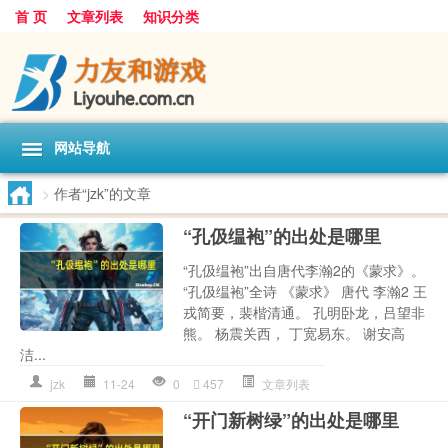
首 页
文章列表
知识分类
网站导航
>
作者“jzk”的文章
“孔伋缊袍”的出处是哪里
“孔伋缊袍”出自唐代李瀚2的《蒙求》。
“孔伋缊袍”全诗 《蒙求》 唐代 李瀚2 王
戎简要，裴楷清通。 孔明卧龙，吕望非
熊。 杨震关西， 丁宽易东。 谢安高
洁...
jzk
11-24
0
457
文章列表
“开门新树绿”的出处是哪里